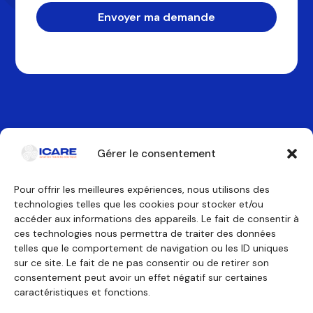
Envoyer ma demande
Gérer le consentement
Pour offrir les meilleures expériences, nous utilisons des
technologies telles que les cookies pour stocker et/ou
Contactez-nous
accéder aux informations des appareils. Le fait de consentir à
ces technologies nous permettra de traiter des données
telles que le comportement de navigation ou les ID uniques
Nos formations
Nous découvrir
sur ce site. Le fait de ne pas consentir ou de retirer son
Équipage de conduite
Pourquoi ICARE
Équipage de cabine
Nos agréments
consentement peut avoir un effet négatif sur certaines
Technicien de maintenance
À propos
caractéristiques et fonctions.
Formations générales
Témoignages
Financement