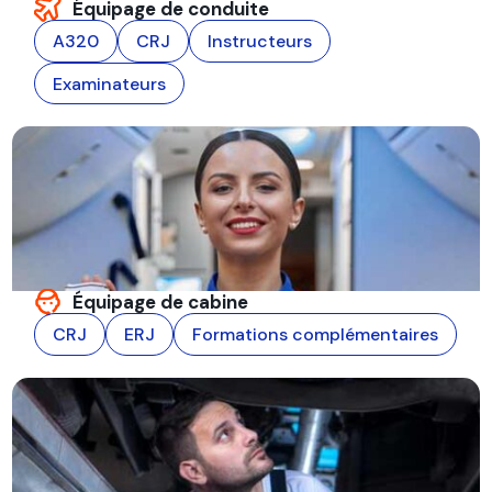
Équipage de conduite
A320
CRJ
Instructeurs
Examinateurs
Équipage de cabine
CRJ
ERJ
Formations complémentaires