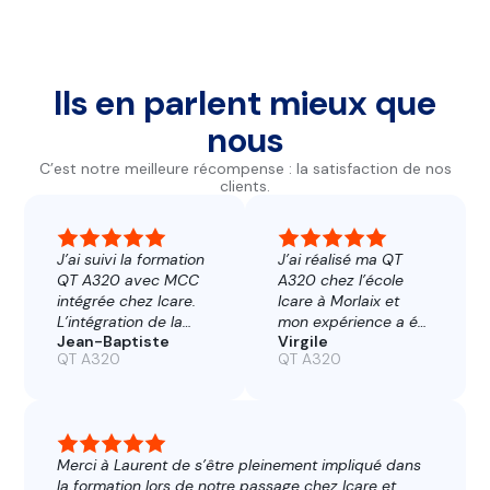
Ils en parlent mieux que
nous
C’est notre meilleure récompense : la satisfaction de nos
clients.
J’ai suivi la formation
J’ai réalisé ma QT
QT A320 avec MCC
A320 chez l’école
intégrée chez Icare.
Icare à Morlaix et
L’intégration de la
mon expérience a été
Jean-Baptiste
Virgile
MCC à la
excellente du début
QT A320
QT A320
qualification de type
à la fin.
est un atout majeur :
Les points forts sont
elle permet d’aborder
nombreux :
la QT avec beaucoup
– Choix du binôme
plus de sérénité. En
effectué par l’école,
Merci à Laurent de s’être pleinement impliqué dans
effet, une grande
ce qui garantit un
la formation lors de notre passage chez Icare et
partie des
pairing cohérent en