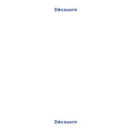
d’amener vos passagers à destination.
Découvrir
Entreprises, offrez une
expérience unique à vos
salariés ou vos clients
Séminaires professionnels et évènementiels dans le
monde de l'aéronautique
Découvrir