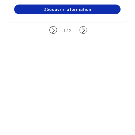
Découvrir la formation
1
/
2
Particuliers, offrez vous un vol
découverte sur simulateur
Guidé par un co-pilote, à vous de décoller et