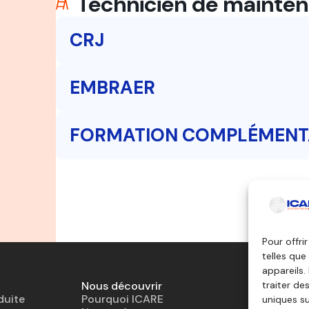
Technicien de mainte
CRJ
EMBRAER
FORMATION COMPLÉMENT
Pour offri
telles que
appareils.
Nous découvrir
Outils pé
traiter de
duite
Pourquoi ICARE
Simulateu
uniques su