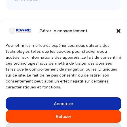
Gérer le consentement
Pour offrir les meilleures expériences, nous utilisons des
technologies telles que les cookies pour stocker et/ou
Contactez-nous
accéder aux informations des appareils. Le fait de consentir à
ces technologies nous permettra de traiter des données
telles que le comportement de navigation ou les ID uniques
Nos formations
Nous découvrir
sur ce site. Le fait de ne pas consentir ou de retirer son
Équipage de conduite
Pourquoi ICARE
Équipage de cabine
Nos agréments
consentement peut avoir un effet négatif sur certaines
Technicien de maintenance
À propos
caractéristiques et fonctions.
Formations générales
Témoignages
Financement
Outils pédagogiques
Consulting
Accepter
Simulateurs
Mentions légales
Avion virtuel
Politique des cookies
Maquette
Refuser
GFS
CBT
Salles de cours