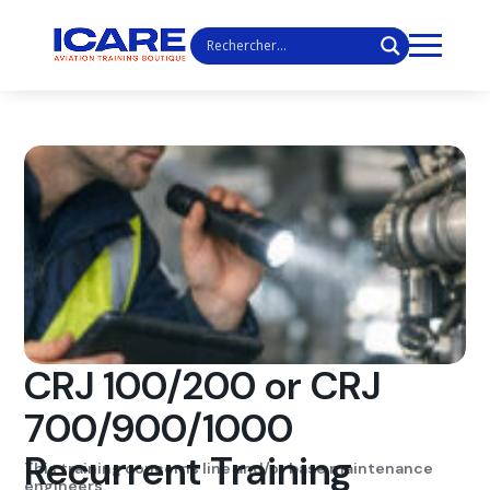
CRJ 100/200 or CRJ
700/900/1000
Recurrent Training
This training concerns line and/or base maintenance
engineers.