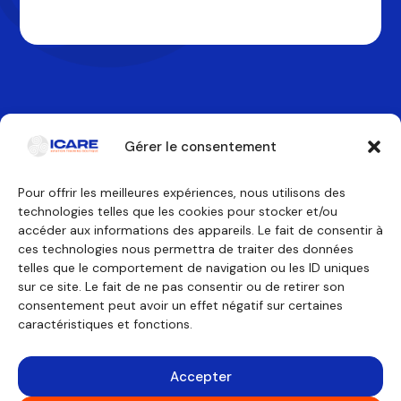
Gérer le consentement
Pour offrir les meilleures expériences, nous utilisons des
technologies telles que les cookies pour stocker et/ou
Contactez-nous
accéder aux informations des appareils. Le fait de consentir à
ces technologies nous permettra de traiter des données
telles que le comportement de navigation ou les ID uniques
Nos formations
Nous découvrir
sur ce site. Le fait de ne pas consentir ou de retirer son
Équipage de conduite
Pourquoi ICARE
Équipage de cabine
Nos agréments
consentement peut avoir un effet négatif sur certaines
Technicien de maintenance
À propos
caractéristiques et fonctions.
Formations générales
Témoignages
Financement
Outils pédagogiques
Consulting
Accepter
Simulateurs
Mentions légales
Avion virtuel
Politique des cookies