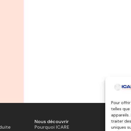
Pour offri
telles que
appareils.
Nous découvrir
Outils pé
traiter de
duite
Pourquoi ICARE
Simulateu
uniques su