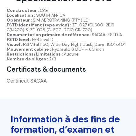
Constructeur :
CAE
Localisation :
SOUTH AFRICA
Opérateur :
SIM AEROTRAINING (PTY) LD
FSTD identifiant (type avion) :
ZF-027 (CL600-2B19
CRJ200) & ZF-028 (CL600-2C10 CRJ700)
Documentation primaire de référence:
SACAA-FSTD A
FSTD level :
FFS level D
Visuel :
FSI Vital 1150, Wide Day Night Dusk, Dawn 180°x40°
Mouvement cabine :
Hydraulic 6 DOF – 60 inch
Restrictions/Limitations :
Aucune
Nombre de sièges :
2+3
Certificats & documents
Certificat SACAA
Information à des fins de
formation, d’examen et