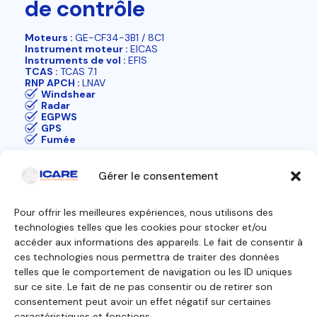
de contrôle
Moteurs :
GE-CF34-3B1 / 8C1
Instrument moteur :
EICAS
Instruments de vol :
EFIS
TCAS :
TCAS 7.1
RNP APCH :
LNAV
Windshear
Radar
EGPWS
GPS
Fumée
Gérer le consentement
Pour offrir les meilleures expériences, nous utilisons des
technologies telles que les cookies pour stocker et/ou
Contactez-nous
accéder aux informations des appareils. Le fait de consentir à
ces technologies nous permettra de traiter des données
telles que le comportement de navigation ou les ID uniques
Nos formations
Nous découvrir
sur ce site. Le fait de ne pas consentir ou de retirer son
Équipage de conduite
Pourquoi ICARE
Équipage de cabine
Nos agréments
consentement peut avoir un effet négatif sur certaines
Technicien de maintenance
À propos
caractéristiques et fonctions.