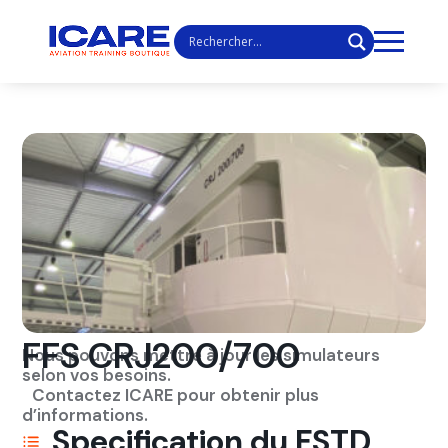
FFS CRJ200/700
Nous pouvons mettre à jour les simulateurs
selon vos besoins.
Contactez ICARE pour obtenir plus
d’informations.
Specification du FSTD